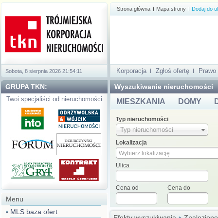
Strona główna
Mapa strony
Dodaj do u
Korporacja
Zgłoś ofertę
Prawo
Sobota, 8 sierpnia 2026
21:54:12
GRUPA TKN:
Wyszukiwanie nieruchomości
Twoi specjaliści od nieruchomości
MIESZKANIA
DOMY
Typ nieruchomości
Typ nieruchomości
Lokalizacja
Ulica
Cena od
Cena do
Menu
MLS baza ofert
Efekty wyszukiwania
Znaleziono